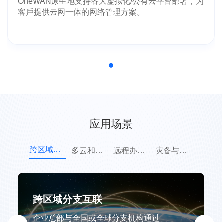
OneWAN原⽣地⽀持各⼤虚拟化/公有云平台部署，为
客⼾提供云⽹⼀体的⽹络管理⽅案。
应用场景
跨区域分支互联
多云和混合云接入
远程办公与移动办公
灾备与高可用场景
跨区域分支互联
企业总部与全国或全球分支机构通过