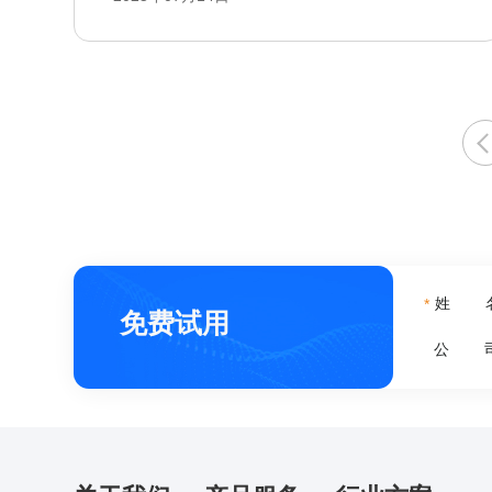
姓 
*
免费试用
公 